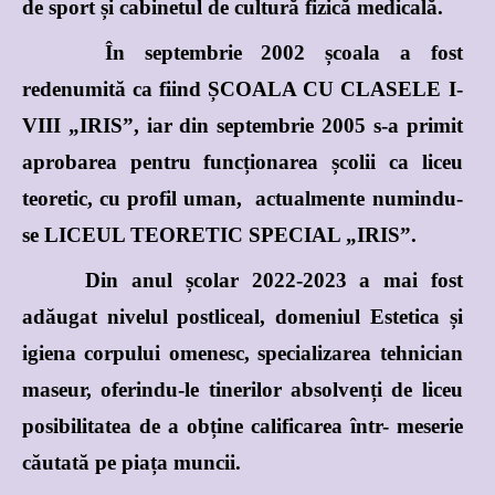
de sport și cabinetul de cultură fizică medicală.
În septembrie 2002 școala a fost
redenumită ca fiind ȘCOALA CU CLASELE I-
VIII „IRIS”, iar din septembrie 2005 s-a primit
aprobarea pentru funcționarea școlii ca liceu
teoretic, cu profil uman, actualmente numindu-
se LICEUL TEORETIC SPECIAL „IRIS”.
Din anul școlar 2022-2023 a mai fost
adăugat nivelul postliceal, domeniul Estetica și
igiena corpului omenesc, specializarea tehnician
maseur, oferindu-le tinerilor absolvenți de liceu
posibilitatea de a obține calificarea într- meserie
căutată pe piața muncii.